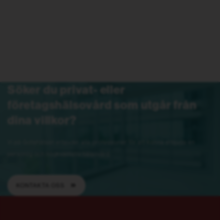
utomlands.
KONTAKTA OSS
Söker du privat- eller
företagshälsovård som utgår från
dina villkor?
Vi på Gotahälsan erbjuder alla professioner för att kunna erbjuda en
personlig och högkvalitativ hälsovård.
KONTAKTA OSS