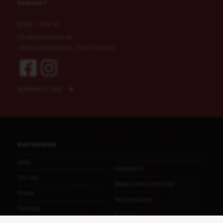
KONTAKT
0142 - 144 10
info@gotahalsan.se
Jerikodalsgatan 8A, 595 30 Mjölby
KONTAKTA OSS
NAVIGERING
Hem
Hälsovård
Om oss
Medicinska kontroller
Privat
Vaccinationer
Företag
Kontakt