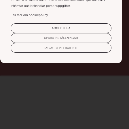
inhämtar och behandlar personuppgifter.
Läs mer om
cookiepolicy
.
ACCEPTERA
SPARA INSTÄLLNINGAR
JAG ACCEPTERAR INTE
Läkarintyg
Läkarintyg utlandsstudier
Läkarintyg utlandsstudier till länder som kräver det vid studier